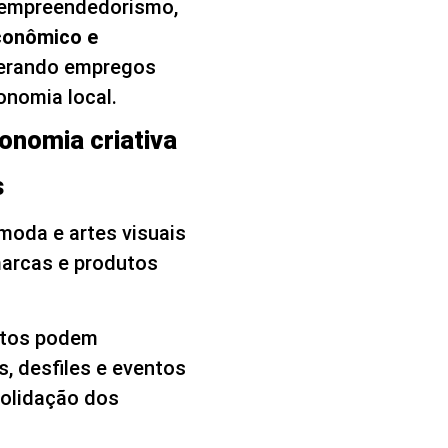
e empreendedorismo,
conômico e
gerando empregos
onomia local.
conomia criativa
s
 moda e artes visuais
marcas e produtos
tos podem
, desfiles e eventos
solidação dos