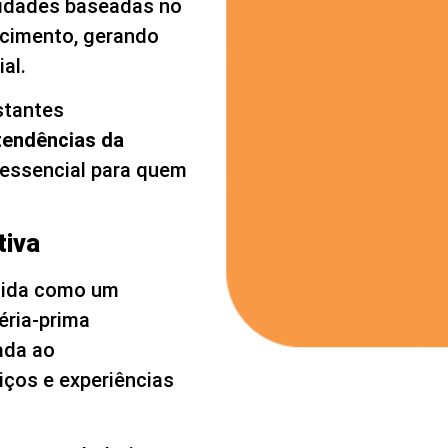
ividades baseadas no
hecimento, gerando
ial.
stantes
tendências da
essencial para quem
tiva
inida como um
éria-prima
ada ao
iços e experiências