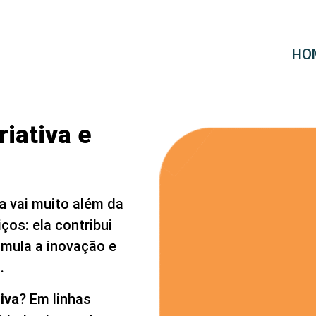
HO
iativa e
a
vai muito além da
ços: ela contribui
timula a inovação e
s.
iva
? Em linhas