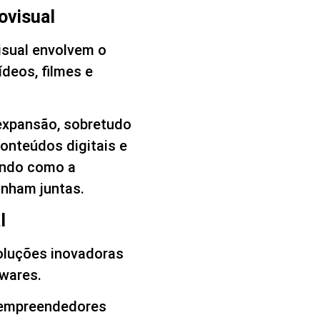
ovisual
isual envolvem o
deos, filmes e
expansão, sobretudo
onteúdos digitais e
iando como a
nham juntas.
l
soluções inovadoras
twares.
e empreendedores