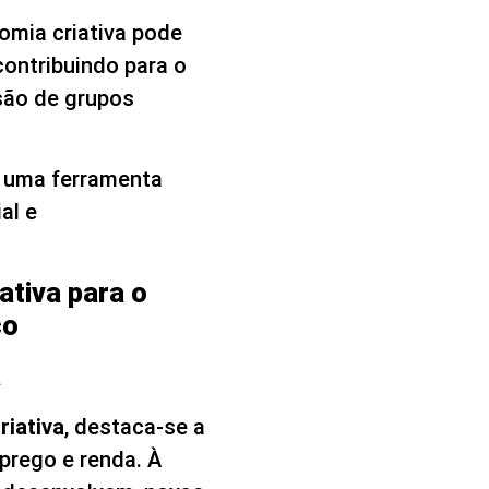
omia criativa pode
contribuindo para o
são de grupos
é uma ferramenta
al e
ativa para o
co
a
riativa
, destaca-se a
prego e renda. À