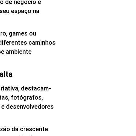
ão de negócio e
 seu espaço na
tro, games ou
diferentes caminhos
se ambiente
alta
riativa
, destacam-
stas, fotógrafos,
l e desenvolvedores
azão da crescente