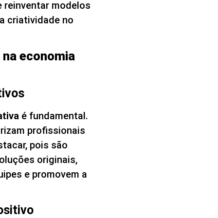
e reinventar modelos
a criatividade no
l na economia
tivos
ativa
é fundamental.
rizam profissionais
stacar, pois são
luções originais,
quipes e promovem a
ositivo